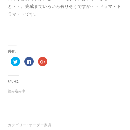
と・・。完成までいろいろ有りそうですが・・ドラマ・ド
ラマ・・です。
共有:
ク
F
ク
リ
a
リ
ッ
c
ッ
ク
e
ク
し
b
し
て
o
て
いいね:
T
o
G
w
k
o
i
で
o
読み込み中...
t
共
g
t
有
l
e
す
e
r
る
+
で
に
で
共
は
共
有
ク
有
(
リ
(
新
ッ
新
し
ク
し
カテゴリー:
オーダー家具
い
し
い