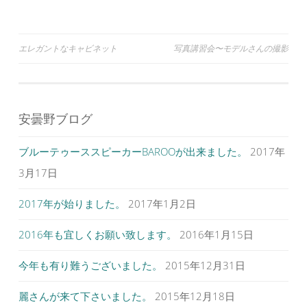
ウ
て
ウ
ィ
く
ィ
ン
だ
ン
ド
さ
ド
ウ
い
ウ
で
(
で
投
エレガントなキャビネット
写真講習会〜モデルさんの撮影
開
新
開
き
し
き
ま
い
ま
稿
す
ウ
す
)
ィ
)
ナ
ン
ド
ウ
ビ
で
安曇野ブログ
開
ゲ
き
ま
す
ブルーテゥーススピーカーBAROOが出来ました。
2017年
ー
)
シ
3月17日
ョ
2017年が始りました。
2017年1月2日
ン
2016年も宜しくお願い致します。
2016年1月15日
今年も有り難うございました。
2015年12月31日
麗さんが来て下さいました。
2015年12月18日