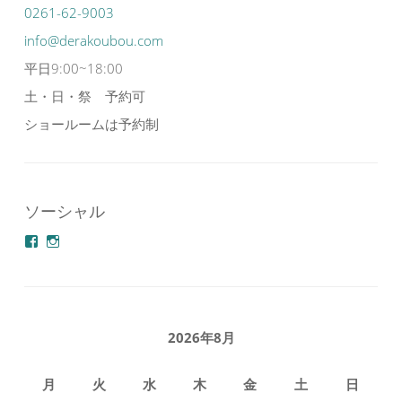
0261-62-9003
info@derakoubou.com
平日9:00~18:00
土・日・祭 予約可
ショールームは予約制
ソーシャル
azuminonoie
derakoubou
さ
さ
ん
ん
の
の
プ
プ
ロ
ロ
フ
フ
2026年8月
ィ
ィ
ー
ー
ル
ル
月
火
水
木
金
土
日
を
を
Facebook
Instagram