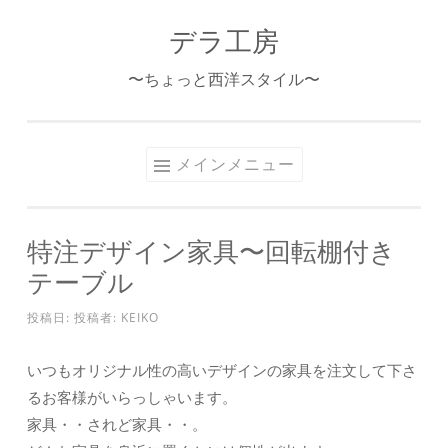
デラ工房
コ
ン
〜ちょっと西洋スタイル〜
テ
ン
ツ
メインメニュー
へ
ス
キ
特注デザイン家具〜回転棚付き
ッ
テーブル
プ
投稿日:
投稿者:
KEIKO
いつもオリジナル性の高いデザインの家具を注文して下さ
るお客様がいらっしゃいます。
家具・・されど家具・・。