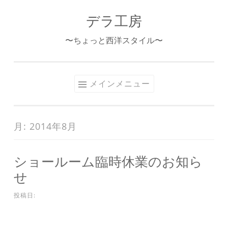
デラ工房
コ
ン
〜ちょっと西洋スタイル〜
テ
ン
ツ
メインメニュー
へ
ス
キ
月:
2014年8月
ッ
プ
ショールーム臨時休業のお知ら
せ
投稿日: