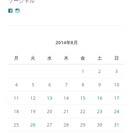
ソーシャル
azuminonoie
derakoubou
さ
さ
ん
ん
の
の
プ
プ
ロ
ロ
フ
フ
2014年8月
ィ
ィ
ー
ー
ル
ル
月
火
水
木
金
土
日
を
を
Facebook
Instagram
で
で
1
2
3
表
表
示
示
4
5
6
7
8
9
10
11
12
13
14
15
16
17
18
19
20
21
22
23
24
25
26
27
28
29
30
31