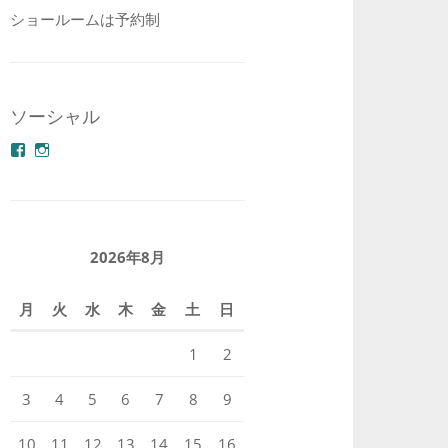
ショールームは予約制
ソーシャル
azuminonoie
derakoubou
さ
さ
ん
ん
の
の
プ
プ
ロ
ロ
フ
フ
2026年8月
ィ
ィ
ー
ー
ル
ル
月
火
水
木
金
土
日
を
を
Facebook
Instagram
で
で
1
2
表
表
示
示
3
4
5
6
7
8
9
10
11
12
13
14
15
16