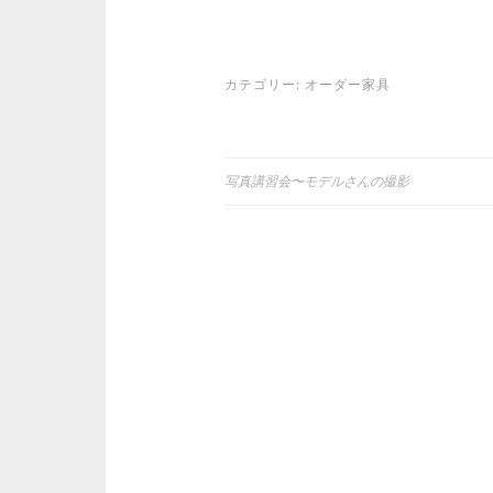
で
に
で
共
は
共
有
ク
有
(
リ
(
新
ッ
新
し
ク
し
カテゴリー:
オーダー家具
い
し
い
ウ
て
ウ
ィ
く
ィ
ン
だ
ン
ド
さ
ド
ウ
い
ウ
で
(
で
開
新
開
写真講習会〜モデルさんの撮影
投
き
し
き
ま
い
ま
す
ウ
す
稿
)
ィ
)
ン
ド
ウ
ナ
で
開
き
ビ
ま
す
)
ゲ
ー
シ