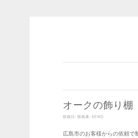
コ
ン
テ
ン
ツ
へ
ス
キ
オークの飾り棚
ッ
プ
投稿日:
投稿者:
KEIKO
広島市のお客様からの依頼で