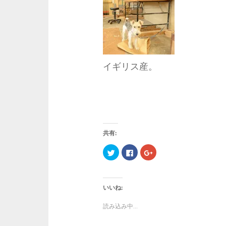
イギリス産。
共有:
ク
F
ク
リ
a
リ
ッ
c
ッ
ク
e
ク
し
b
し
て
o
て
T
o
G
いいね:
w
k
o
i
で
o
t
共
g
読み込み中...
t
有
l
e
す
e
r
る
+