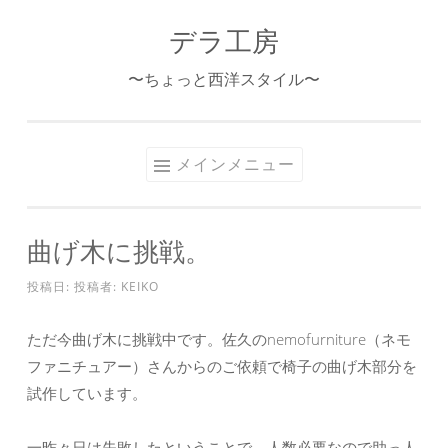
デラ工房
コ
ン
〜ちょっと西洋スタイル〜
テ
ン
ツ
メインメニュー
へ
ス
キ
曲げ木に挑戦。
ッ
プ
投稿日:
投稿者:
KEIKO
ただ今曲げ木に挑戦中です。佐久のnemofurniture（ネモ
ファニチュアー）さんからのご依頼で椅子の曲げ木部分を
試作しています。
一昨々日は失敗したということで、人数必要なので助っ人