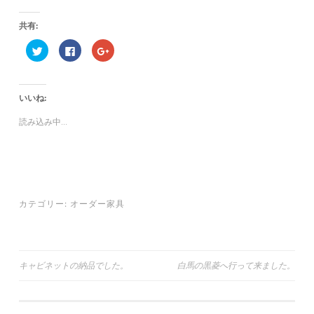
共有:
ク
F
ク
リ
a
リ
ッ
c
ッ
ク
e
ク
し
b
し
て
o
て
いいね:
T
o
G
w
k
o
i
で
o
読み込み中...
t
共
g
t
有
l
e
す
e
r
る
+
で
に
で
共
は
共
有
ク
有
(
リ
(
新
ッ
新
し
ク
し
カテゴリー:
オーダー家具
い
し
い
ウ
て
ウ
ィ
く
ィ
ン
だ
ン
ド
さ
ド
ウ
い
ウ
で
(
で
投
キャビネットの納品でした。
白馬の黒菱へ行って来ました。
開
新
開
き
し
き
ま
い
ま
稿
す
ウ
す
)
ィ
)
ナ
ン