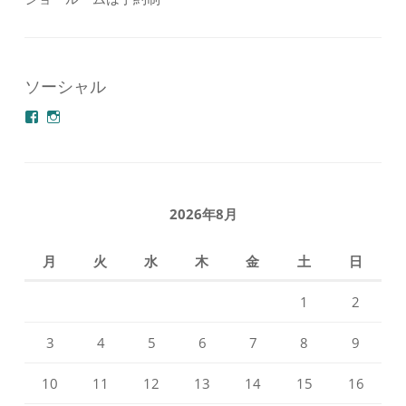
ソーシャル
azuminonoie
derakoubou
さ
さ
ん
ん
の
の
プ
プ
ロ
ロ
フ
フ
2026年8月
ィ
ィ
ー
ー
ル
ル
月
火
水
木
金
土
日
を
を
Facebook
Instagram
で
で
1
2
表
表
示
示
3
4
5
6
7
8
9
10
11
12
13
14
15
16