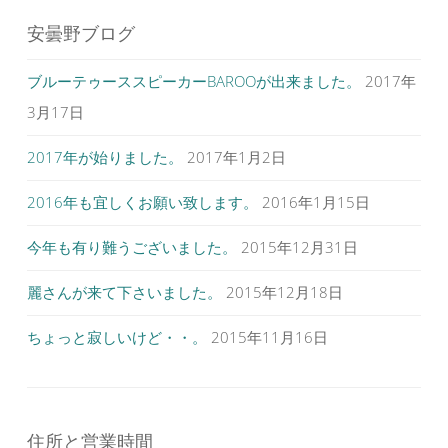
ド
ウ
ビ
で
安曇野ブログ
開
ゲ
き
ま
す
ブルーテゥーススピーカーBAROOが出来ました。
2017年
ー
)
シ
3月17日
ョ
2017年が始りました。
2017年1月2日
ン
2016年も宜しくお願い致します。
2016年1月15日
今年も有り難うございました。
2015年12月31日
麗さんが来て下さいました。
2015年12月18日
ちょっと寂しいけど・・。
2015年11月16日
住所と営業時間