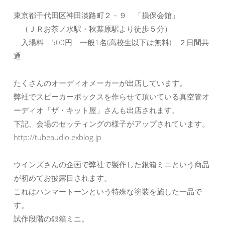
東京都千代田区神田淡路町２－９ 「損保会館」
（ＪＲお茶ノ水駅・秋葉原駅より徒歩５分）
入場料 500円 一般1名(高校生以下は無料) ２日間共
通
たくさんのオーディオメーカーが出店しています。
弊社でスピーカーボックスを作らせて頂いている真空管オ
ーディオ「ザ・キット屋」さんも出店されます。
下記、会場のセッティングの様子がアップされています。
http://tubeaudio.exblog.jp
ウインズさんの企画で弊社で製作した銀箱ミニという商品
が初めてお披露目されます。
これはハンマートーンという特殊な塗装を施した一品で
す。
試作段階の銀箱ミニ。