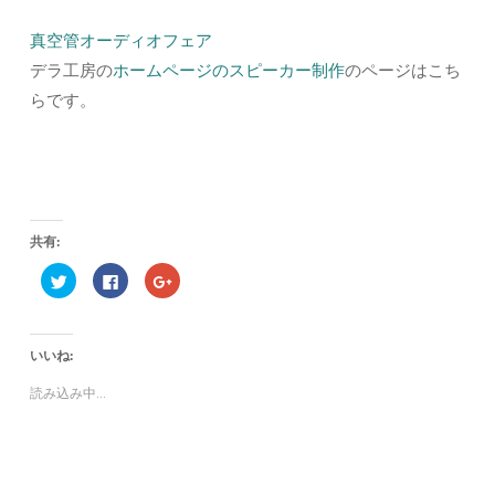
真空管オーディオフェア
デラ工房の
ホームページのスピーカー制作
のページはこち
らです。
共有:
ク
F
ク
リ
a
リ
ッ
c
ッ
ク
e
ク
し
b
し
て
o
て
いいね:
T
o
G
w
k
o
i
で
o
読み込み中...
t
共
g
t
有
l
e
す
e
r
る
+
で
に
で
共
は
共
有
ク
有
(
リ
(