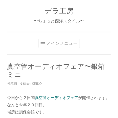
デラ工房
コ
ン
〜ちょっと西洋スタイル〜
テ
ン
ツ
メインメニュー
へ
ス
キ
真空管オーディオフェア〜銀箱
ッ
ミニ
プ
投稿日:
投稿者:
KEIKO
今日から２日間
真空管オーディオフェア
が開催されます。
なんと今年２０回目。
場所は損保会館です。