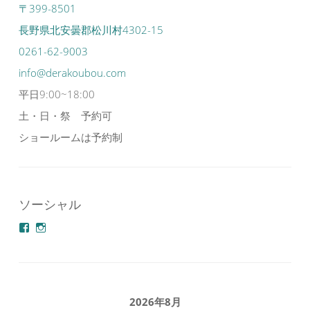
〒399-8501
長野県北安曇郡松川村4302-15
0261-62-9003
info@derakoubou.com
平日9:00~18:00
土・日・祭 予約可
ショールームは予約制
ソーシャル
azuminonoie
derakoubou
さ
さ
ん
ん
の
の
プ
プ
ロ
ロ
フ
フ
2026年8月
ィ
ィ