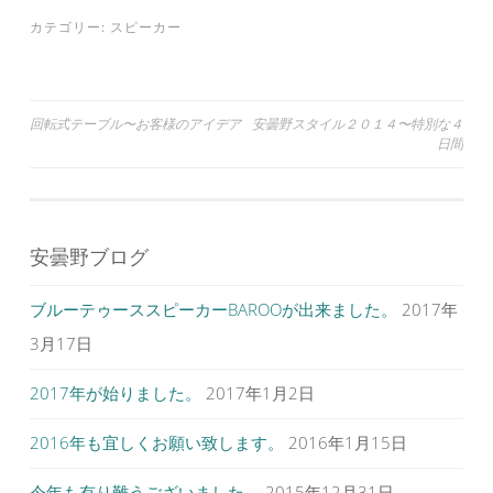
新
ッ
新
し
ク
し
カテゴリー:
スピーカー
い
し
い
ウ
て
ウ
ィ
く
ィ
ン
だ
ン
ド
さ
ド
ウ
い
ウ
で
(
で
投
回転式テーブル〜お客様のアイデア
安曇野スタイル２０１４〜特別な４
開
新
開
き
し
き
日間
ま
い
ま
稿
す
ウ
す
)
ィ
)
ナ
ン
ド
ウ
ビ
で
開
安曇野ブログ
ゲ
き
ま
す
ー
)
ブルーテゥーススピーカーBAROOが出来ました。
2017年
シ
3月17日
ョ
ン
2017年が始りました。
2017年1月2日
2016年も宜しくお願い致します。
2016年1月15日
今年も有り難うございました。
2015年12月31日