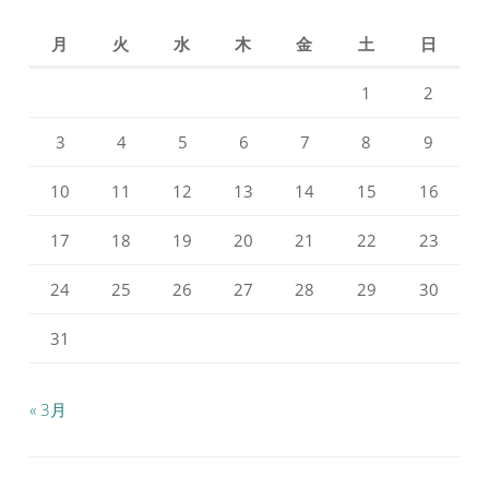
ー
ー
ル
ル
月
火
水
木
金
土
日
を
を
Facebook
Instagram
で
で
1
2
表
表
示
示
3
4
5
6
7
8
9
10
11
12
13
14
15
16
17
18
19
20
21
22
23
24
25
26
27
28
29
30
31
« 3月