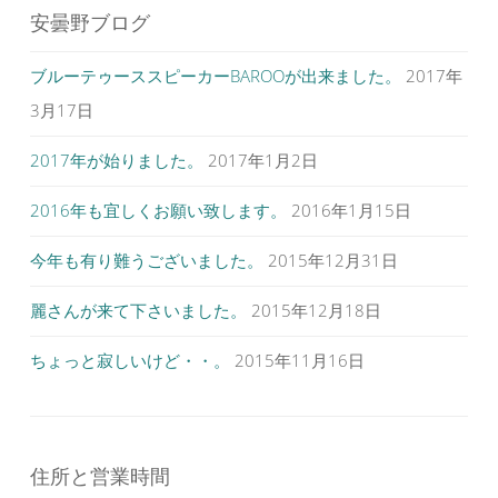
ウ
ビ
で
安曇野ブログ
開
ゲ
き
ま
す
ブルーテゥーススピーカーBAROOが出来ました。
2017年
ー
)
シ
3月17日
ョ
2017年が始りました。
2017年1月2日
ン
2016年も宜しくお願い致します。
2016年1月15日
今年も有り難うございました。
2015年12月31日
麗さんが来て下さいました。
2015年12月18日
ちょっと寂しいけど・・。
2015年11月16日
住所と営業時間