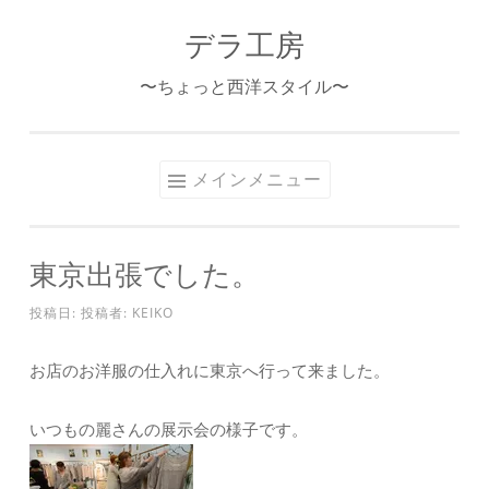
デラ工房
コ
ン
〜ちょっと西洋スタイル〜
テ
ン
ツ
メインメニュー
へ
ス
キ
東京出張でした。
ッ
プ
投稿日:
投稿者:
KEIKO
お店のお洋服の仕入れに東京へ行って来ました。
いつもの麗さんの展示会の様子です。