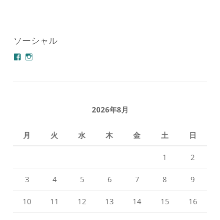
ソーシャル
azuminonoie
derakoubou
さ
さ
ん
ん
の
の
プ
プ
ロ
ロ
フ
フ
2026年8月
ィ
ィ
ー
ー
ル
ル
月
火
水
木
金
土
日
を
を
Facebook
Instagram
で
で
1
2
表
表
示
示
3
4
5
6
7
8
9
10
11
12
13
14
15
16