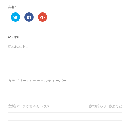
共有:
ク
F
ク
リ
a
リ
ッ
c
ッ
ク
e
ク
し
b
し
て
o
て
いいね:
T
o
G
w
k
o
i
で
o
読み込み中...
t
共
g
t
有
l
e
す
e
r
る
+
で
に
で
共
は
共
有
ク
有
(
リ
(
新
ッ
新
し
ク
し
カテゴリー:
ミッチェルディーバー
い
し
い
ウ
て
ウ
ィ
く
ィ
ン
だ
ン
ド
さ
ド
ウ
い
ウ
で
(
で
投
朝焼け〜リカちゃんハウス
秋の終わり~春までに
開
新
開
き
し
き
ま
い
ま
稿
す
ウ
す
)
ィ
)
ナ
ン
ド