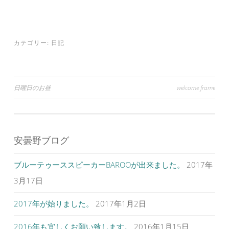
r
る
+
で
に
で
共
は
共
有
ク
有
(
リ
(
新
ッ
新
し
ク
し
カテゴリー:
日記
い
し
い
ウ
て
ウ
ィ
く
ィ
ン
だ
ン
ド
さ
ド
ウ
い
ウ
で
(
で
投
日曜日のお昼
welcome frame
開
新
開
き
し
き
ま
い
ま
稿
す
ウ
す
)
ィ
)
ナ
ン
ド
ウ
ビ
で
安曇野ブログ
開
ゲ
き
ま
す
ブルーテゥーススピーカーBAROOが出来ました。
2017年
ー
)
シ
3月17日
ョ
2017年が始りました。
2017年1月2日
ン
2016年も宜しくお願い致します。
2016年1月15日