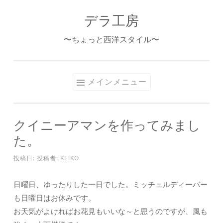
デラ工房
コ
ン
〜ちょっと西洋スタイル〜
テ
ン
ツ
メインメニュー
へ
ス
キ
クイニーアマンを作ってみまし
ッ
た。
プ
投稿日:
投稿者:
KEIKO
日曜日、ゆったりした一日でした。ミッチェルディーバー
も日曜日はお休みです。
お天気がよければお花見もいいな～と思うのですが、風も