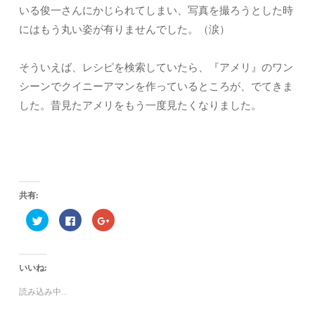
いる俊一さんにかじられてしまい、写真を撮ろうとした時
にはもう丸い姿が有りませんでした。（涙）
そういえば、レシピを検索していたら、『アメリ』のワン
シーンでクイニーアマンを作っているところが、でてきま
した。昔見たアメリをもう一度見たくなりました。
共有:
ク
F
ク
リ
a
リ
ッ
c
ッ
ク
e
ク
し
b
し
て
o
て
いいね:
T
o
G
w
k
o
i
で
o
読み込み中...
t
共
g
t
有
l
e
す
e