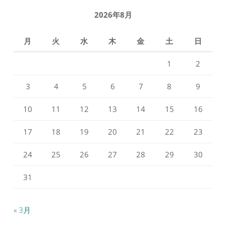
ロ
ロ
フ
フ
2026年8月
ィ
ィ
ー
ー
ル
ル
月
火
水
木
金
土
日
を
を
Facebook
Instagram
で
で
1
2
表
表
示
示
3
4
5
6
7
8
9
10
11
12
13
14
15
16
17
18
19
20
21
22
23
24
25
26
27
28
29
30
31
« 3月