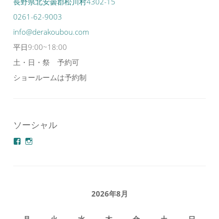
長野県北安曇郡松川村4302-15
0261-62-9003
info@derakoubou.com
平日9:00~18:00
土・日・祭 予約可
ショールームは予約制
ソーシャル
azuminonoie
derakoubou
さ
さ
ん
ん
の
の
プ
プ
ロ
ロ
フ
フ
2026年8月
ィ
ィ
ー
ー
ル
ル
月
火
水
木
金
土
日
を
を