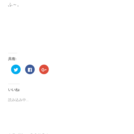
ふ～。
共有:
ク
F
ク
リ
a
リ
ッ
c
ッ
ク
e
ク
し
b
し
て
o
て
いいね:
T
o
G
w
k
o
i
で
o
読み込み中...
t
共
g
t
有
l
e
す
e
r
る
+
で
に
で
共
は
共
有
ク
有
(
リ
(
新
ッ
新
し
ク
し