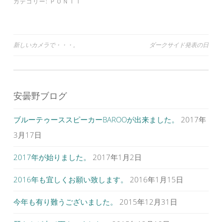
カテゴリー:
ＰＯＮＴＩ
い
し
い
ウ
て
ウ
ィ
く
ィ
ン
だ
ン
ド
さ
ド
ウ
い
ウ
で
(
で
投
新しいカメラで・・・。
ダークサイド発表の日
開
新
開
き
し
き
ま
い
ま
稿
す
ウ
す
)
ィ
)
ナ
ン
ド
ウ
ビ
で
安曇野ブログ
開
ゲ
き
ま
す
ブルーテゥーススピーカーBAROOが出来ました。
2017年
ー
)
シ
3月17日
ョ
2017年が始りました。
2017年1月2日
ン
2016年も宜しくお願い致します。
2016年1月15日
今年も有り難うございました。
2015年12月31日