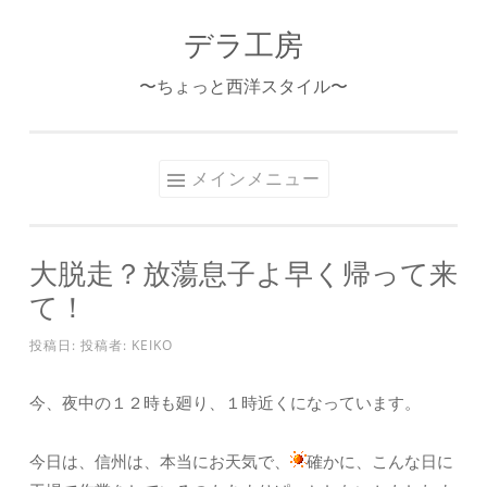
デラ工房
コ
ン
〜ちょっと西洋スタイル〜
テ
ン
ツ
メインメニュー
へ
ス
キ
大脱走？放蕩息子よ早く帰って来
ッ
て！
プ
投稿日:
投稿者:
KEIKO
今、夜中の１２時も廻り、１時近くになっています。
今日は、信州は、本当にお天気で、
確かに、こんな日に