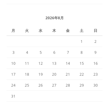
の
の
プ
プ
ロ
ロ
フ
フ
2026年8月
ィ
ィ
ー
ー
ル
ル
月
火
水
木
金
土
日
を
を
Facebook
Instagram
で
で
1
2
表
表
示
示
3
4
5
6
7
8
9
10
11
12
13
14
15
16
17
18
19
20
21
22
23
24
25
26
27
28
29
30
31