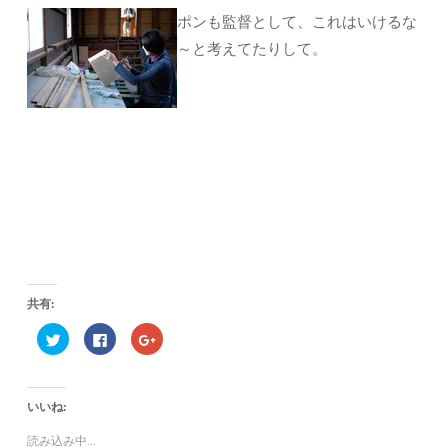
ポンも監督として、これはいけるな
～と考えてたりして。
共有:
ク
F
ク
リ
a
リ
ッ
c
ッ
ク
e
ク
し
b
し
て
o
て
いいね:
T
o
G
w
k
o
i
で
o
読み込み中...
t
共
g