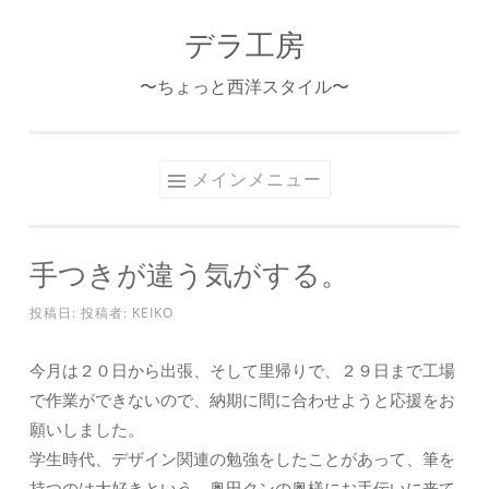
デラ工房
コ
ン
〜ちょっと西洋スタイル〜
テ
ン
ツ
メインメニュー
へ
ス
キ
手つきが違う気がする。
ッ
プ
投稿日:
投稿者:
KEIKO
今月は２０日から出張、そして里帰りで、２９日まで工場
で作業ができないので、納期に間に合わせようと応援をお
願いしました。
学生時代、デザイン関連の勉強をしたことがあって、筆を
持つのは大好きという、奥田クンの奥様にお手伝いに来て