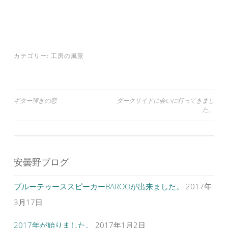
t
有
l
e
す
e
r
る
+
で
に
で
共
は
共
有
ク
有
(
リ
(
新
ッ
新
し
ク
し
カテゴリー:
工房の風景
い
し
い
ウ
て
ウ
ィ
く
ィ
ン
だ
ン
ド
さ
ド
ウ
い
ウ
で
(
で
投
ギター弾きの恋
ダークサイドに会いに行ってきまし
開
新
開
き
し
き
た。
ま
い
ま
稿
す
ウ
す
)
ィ
)
ナ
ン
ド
ウ
ビ
で
開
安曇野ブログ
ゲ
き
ま
す
ー
)
ブルーテゥーススピーカーBAROOが出来ました。
2017年
シ
3月17日
ョ
ン
2017年が始りました。
2017年1月2日