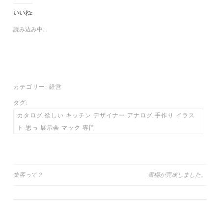
し
b
し
て
o
て
いいね:
T
o
G
w
k
o
i
で
o
読み込み中...
t
共
g
t
有
l
e
す
e
r
る
+
で
に
で
共
は
共
有
ク
有
(
リ
(
新
ッ
新
し
ク
し
カテゴリー:
経営
い
し
い
ウ
て
ウ
ィ
く
ィ
タグ:
ン
だ
ン
ド
さ
ド
カタログ 欲しい キッチン デザイナー アナログ 手作り イラス
ウ
い
ウ
で
(
で
ト 思っ 展示会 マック 専門
開
新
開
き
し
き
ま
い
ま
す
ウ
す
)
ィ
)
ン
ド
ウ
投
集客って？
書棚が完成しました。
で
開
稿
き
ま
す
ナ
)