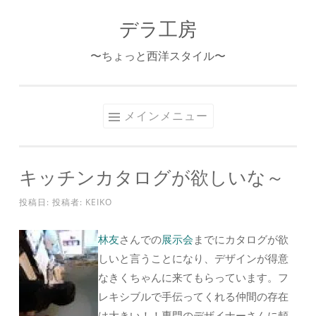
デラ工房
コ
ン
〜ちょっと西洋スタイル〜
テ
ン
ツ
メインメニュー
へ
ス
キ
キッチンカタログが欲しいな～
ッ
プ
投稿日:
投稿者:
KEIKO
林友
さんでの
展示会
までにカタログが欲
しいと言うことになり、デザインが得意
なきくちゃんに来てもらっています。フ
レキシブルで手伝ってくれる仲間の存在
は大きい！！専門のデザイナーさんに頼