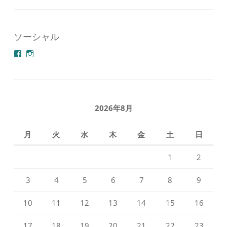
ソーシャル
azuminonoie
derakoubou
さ
さ
ん
ん
の
の
プ
プ
ロ
ロ
フ
フ
2026年8月
ィ
ィ
ー
ー
ル
ル
月
火
水
木
金
土
日
を
を
Facebook
Instagram
で
で
1
2
表
表
示
示
3
4
5
6
7
8
9
10
11
12
13
14
15
16
17
18
19
20
21
22
23