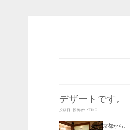
コ
ン
テ
ン
ツ
へ
ス
キ
デザートです。
ッ
プ
投稿日:
投稿者:
KEIKO
京都から、