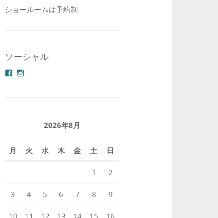
ショールームは予約制
ソーシャル
azuminonoie
derakoubou
さ
さ
ん
ん
の
の
プ
プ
ロ
ロ
フ
フ
2026年8月
ィ
ィ
ー
ー
ル
ル
月
火
水
木
金
土
日
を
を
Facebook
Instagram
で
で
1
2
表
表
示
示
3
4
5
6
7
8
9
10
11
12
13
14
15
16