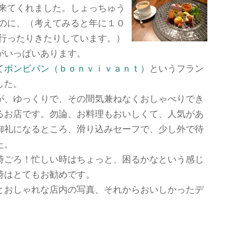
来てくれました。しょっちゅう
のに、（考えてみると年に１０
行ったりきたりしています。）
がいっぱいあります。
て
ボンビバン（ｂｏｎｖｉｖａｎｔ）
というフラン
した。
が、ゆっくりで、その間気兼ねなくおしゃべりでき
るお店です。勿論、お料理もおいしくて、人気があ
御礼になるところ、滑り込みセーフで、少し外で待
た。
時ごろ！忙しい時はちょっと、困るかなという感じ
時はとてもお勧めです。
とおしゃれな店内の写真、それからおいしかったデ
。