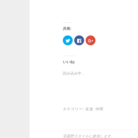
共有:
ク
F
ク
リ
a
リ
ッ
c
ッ
ク
e
ク
し
b
し
て
o
て
T
o
G
いいね:
w
k
o
i
で
o
t
共
g
読み込み中...
t
有
l
e
す
e
r
る
+
で
に
で
共
は
共
有
ク
有
(
リ
(
新
ッ
新
し
ク
し
カテゴリー:
友達･仲間
い
し
い
ウ
て
ウ
ィ
く
ィ
ン
だ
ン
ド
さ
ド
ウ
い
ウ
で
(
で
開
新
開
安曇野スタイルに参加します。