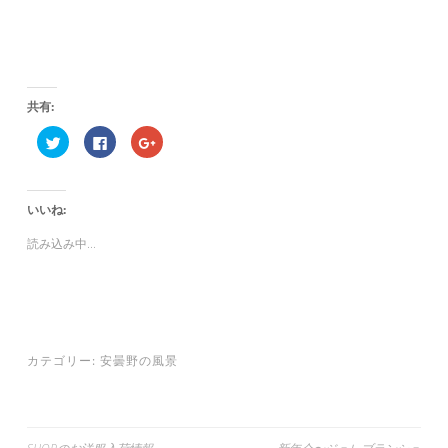
共有:
ク
F
ク
リ
a
リ
ッ
c
ッ
ク
e
ク
し
b
し
て
o
て
いいね:
T
o
G
w
k
o
i
で
o
読み込み中...
t
共
g
t
有
l
e
す
e
r
る
+
で
に
で
共
は
共
有
ク
有
(
リ
(
新
ッ
新
し
ク
し
カテゴリー:
安曇野の風景
い
し
い
ウ
て
ウ
ィ
く
ィ
ン
だ
ン
ド
さ
ド
ウ
い
ウ
で
(
で