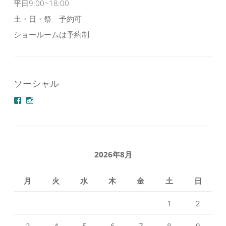
平日9:00~18:00
土・日・祭 予約可
ショールームは予約制
ソーシャル
azuminonoie
derakoubou
さ
さ
ん
ん
の
の
プ
プ
ロ
ロ
フ
フ
2026年8月
ィ
ィ
ー
ー
ル
ル
月
火
水
木
金
土
日
を
を
Facebook
Instagram
で
で
1
2
表
表
示
示
3
4
5
6
7
8
9