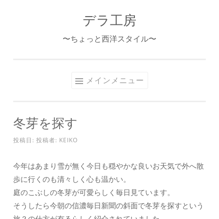
デラ工房
コ
ン
〜ちょっと西洋スタイル〜
テ
ン
ツ
メインメニュー
へ
ス
キ
冬芽を探す
ッ
プ
投稿日:
投稿者:
KEIKO
今年はあまり雪が無く今日も穏やかな良いお天気で外へ散
歩に行くのも清々しく心も温かい。
庭のこぶしの冬芽が可愛らしく毎日見ています。
そうしたら今朝の信濃毎日新聞の斜面で冬芽を探すという
旅？の仕方が有るらしく紹介されていました。