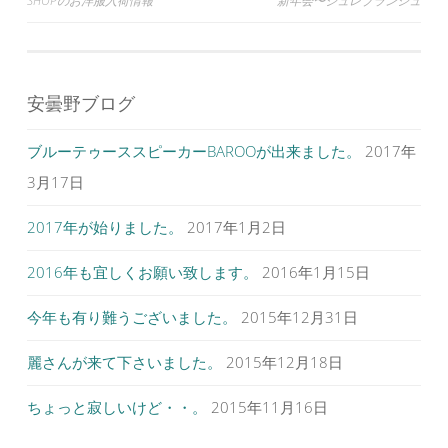
投
SHOPのお洋服入荷情報
新年会〜ジュレブランシュ
開
新
開
き
し
き
ま
い
ま
稿
す
ウ
す
)
ィ
)
ナ
ン
ド
ウ
ビ
で
安曇野ブログ
開
ゲ
き
ま
す
ブルーテゥーススピーカーBAROOが出来ました。
2017年
ー
)
シ
3月17日
ョ
2017年が始りました。
2017年1月2日
ン
2016年も宜しくお願い致します。
2016年1月15日
今年も有り難うございました。
2015年12月31日
麗さんが来て下さいました。
2015年12月18日
ちょっと寂しいけど・・。
2015年11月16日