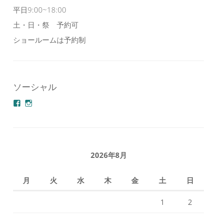
平日9:00~18:00
土・日・祭 予約可
ショールームは予約制
ソーシャル
azuminonoie
derakoubou
さ
さ
ん
ん
の
の
プ
プ
ロ
ロ
フ
フ
2026年8月
ィ
ィ
ー
ー
ル
ル
月
火
水
木
金
土
日
を
を
Facebook
Instagram
で
で
1
2
表
表
示
示