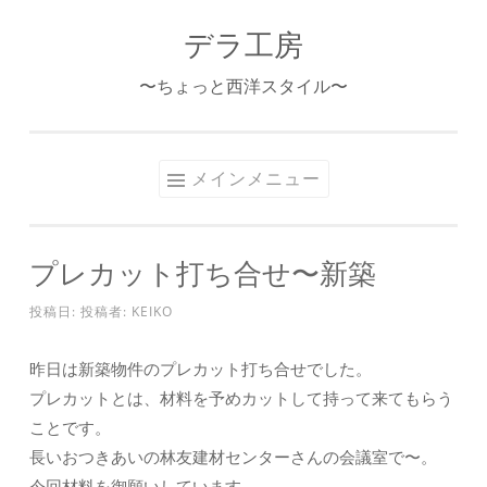
デラ工房
コ
ン
〜ちょっと西洋スタイル〜
テ
ン
ツ
メインメニュー
へ
ス
キ
プレカット打ち合せ〜新築
ッ
プ
投稿日:
投稿者:
KEIKO
昨日は新築物件のプレカット打ち合せでした。
プレカットとは、材料を予めカットして持って来てもらう
ことです。
長いおつきあいの林友建材センターさんの会議室で〜。
今回材料を御願いしています。