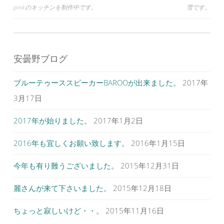
で
(
で
投
pinkのキッチンを制作中です。
雪です。
開
新
開
き
し
き
ま
い
ま
稿
す
ウ
す
)
ィ
)
ナ
ン
ド
ウ
ビ
で
安曇野ブログ
開
ゲ
き
ま
す
ブルーテゥーススピーカーBAROOが出来ました。
2017年
ー
)
シ
3月17日
ョ
2017年が始りました。
2017年1月2日
ン
2016年も宜しくお願い致します。
2016年1月15日
今年も有り難うございました。
2015年12月31日
麗さんが来て下さいました。
2015年12月18日
ちょっと寂しいけど・・。
2015年11月16日