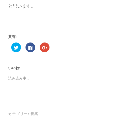
と思います。
共有:
ク
F
ク
リ
a
リ
ッ
c
ッ
ク
e
ク
し
b
し
て
o
て
いいね:
T
o
G
w
k
o
i
で
o
読み込み中...
t
共
g
t
有
l
e
す
e
r
る
+
で
に
で
共
は
共
有
ク
有
(
リ
(
新
ッ
新
し
ク
し
カテゴリー:
新築
い
し
い
ウ
て
ウ
ィ
く
ィ
ン
だ
ン
ド
さ
ド
ウ
い
ウ