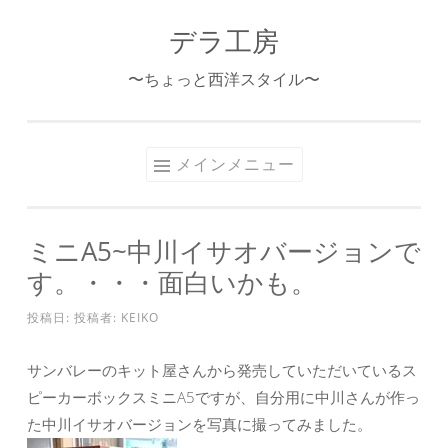
デラ工房
コ
ン
〜ちょっと西洋スタイル〜
テ
ン
ツ
メインメニュー
へ
ス
キ
ミニA5~中川イサオバージョンで
ッ
す。・・・面白いかも。
プ
投稿日:
投稿者:
KEIKO
サンバレーのキット屋さんから発売していただいているス
ピーカーボックスミニA5ですが、自分用に中川さんが作っ
た中川イサオバージョンを写真に撮ってみました。