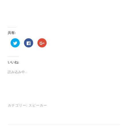
共有:
ク
F
ク
リ
a
リ
ッ
c
ッ
ク
e
ク
し
b
し
て
o
て
いいね:
T
o
G
w
k
o
i
で
o
読み込み中...
t
共
g
t
有
l
e
す
e
r
る
+
で
に
で
共
は
共
有
ク
有
(
リ
(
新
ッ
新
し
ク
し
カテゴリー:
スピーカー
い
し
い
ウ
て
ウ
ィ
く
ィ
ン
だ
ン
ド
さ
ド
ウ
い
ウ
で
(
で