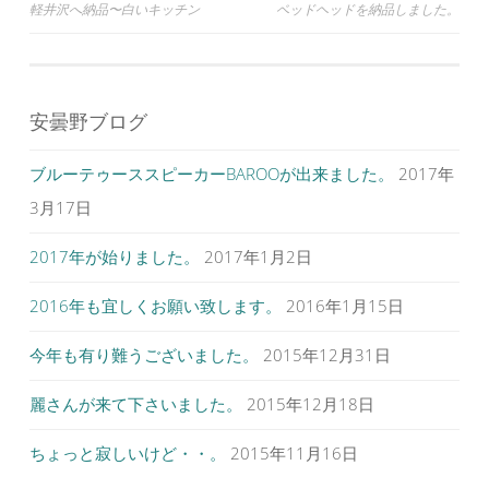
投
軽井沢へ納品〜白いキッチン
ベッドヘッドを納品しました。
開
新
開
き
し
き
ま
い
ま
稿
す
ウ
す
)
ィ
)
ナ
ン
ド
ウ
ビ
で
安曇野ブログ
開
ゲ
き
ま
す
ブルーテゥーススピーカーBAROOが出来ました。
2017年
ー
)
シ
3月17日
ョ
2017年が始りました。
2017年1月2日
ン
2016年も宜しくお願い致します。
2016年1月15日
今年も有り難うございました。
2015年12月31日
麗さんが来て下さいました。
2015年12月18日
ちょっと寂しいけど・・。
2015年11月16日