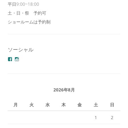
平日9:00~18:00
土・日・祭 予約可
ショールームは予約制
ソーシャル
azuminonoie
derakoubou
さ
さ
ん
ん
の
の
プ
プ
ロ
ロ
フ
フ
2026年8月
ィ
ィ
ー
ー
ル
ル
月
火
水
木
金
土
日
を
を
Facebook
Instagram
で
で
1
2
表
表
示
示