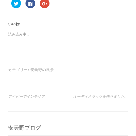
ク
F
ク
リ
a
リ
ッ
c
ッ
ク
e
ク
し
b
し
て
o
て
いいね:
T
o
G
w
k
o
i
で
o
読み込み中...
t
共
g
t
有
l
e
す
e
r
る
+
で
に
で
共
は
共
有
ク
有
(
リ
(
新
ッ
新
し
ク
し
カテゴリー:
安曇野の風景
い
し
い
ウ
て
ウ
ィ
く
ィ
ン
だ
ン
ド
さ
ド
ウ
い
ウ
で
(
で
投
アイビーでインテリア
オーディオラックを作りました。
開
新
開
き
し
き
ま
い
ま
稿
す
ウ
す
)
ィ
)
ナ
ン
ド
ウ
ビ
で
安曇野ブログ
開
ゲ
き