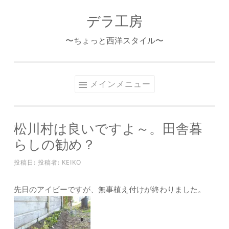
デラ工房
コ
ン
〜ちょっと西洋スタイル〜
テ
ン
ツ
メインメニュー
へ
ス
キ
松川村は良いですよ～。田舎暮
ッ
らしの勧め？
プ
投稿日:
投稿者:
KEIKO
先日のアイビーですが、無事植え付けが終わりました。