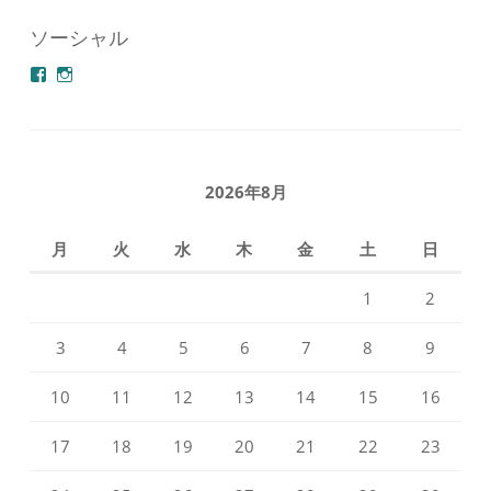
ソーシャル
azuminonoie
derakoubou
さ
さ
ん
ん
の
の
プ
プ
ロ
ロ
フ
フ
2026年8月
ィ
ィ
ー
ー
ル
ル
月
火
水
木
金
土
日
を
を
Facebook
Instagram
で
で
1
2
表
表
示
示
3
4
5
6
7
8
9
10
11
12
13
14
15
16
17
18
19
20
21
22
23