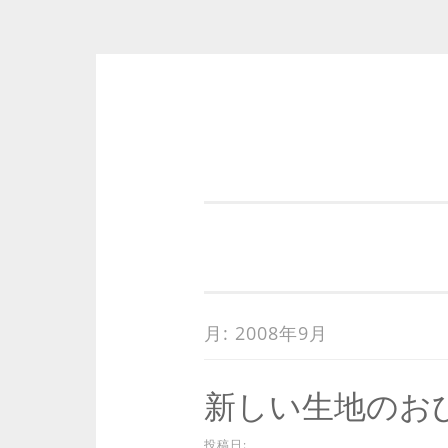
コ
ン
テ
ン
ツ
へ
ス
キ
月:
2008年9月
ッ
プ
新しい生地のお
投稿日: