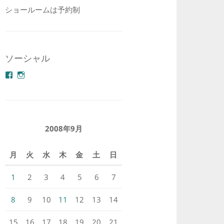
ショールームは予約制
ソーシャル
azuminonoie
derakoubou
さ
さ
ん
ん
の
の
プ
プ
ロ
ロ
フ
フ
2008年9月
ィ
ィ
ー
ー
ル
ル
月
火
水
木
金
土
日
を
を
Facebook
Instagram
で
で
1
2
3
4
5
6
7
表
表
示
示
8
9
10
11
12
13
14
15
16
17
18
19
20
21