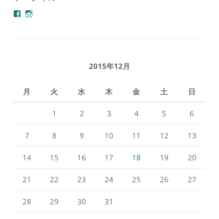
azuminonoie
derakoubou
さ
さ
ん
ん
の
の
プ
プ
ロ
ロ
フ
フ
2015年12月
ィ
ィ
ー
ー
ル
ル
月
火
水
木
金
土
日
を
を
Facebook
Instagram
で
で
1
2
3
4
5
6
表
表
示
示
7
8
9
10
11
12
13
14
15
16
17
18
19
20
21
22
23
24
25
26
27
28
29
30
31