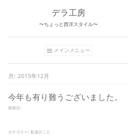
デラ工房
コ
ン
〜ちょっと西洋スタイル〜
テ
ン
ツ
メインメニュー
へ
ス
キ
月:
2015年12月
ッ
プ
今年も有り難うございました。
投稿日:
カテゴリー:
私達のこと