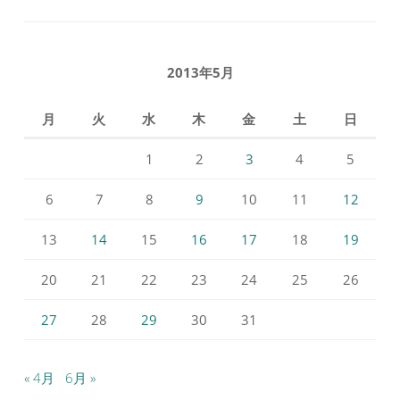
ん
ん
の
の
プ
プ
ロ
ロ
フ
フ
2013年5月
ィ
ィ
ー
ー
ル
ル
月
火
水
木
金
土
日
を
を
Facebook
Instagram
で
で
1
2
3
4
5
表
表
示
示
6
7
8
9
10
11
12
13
14
15
16
17
18
19
20
21
22
23
24
25
26
27
28
29
30
31
« 4月
6月 »