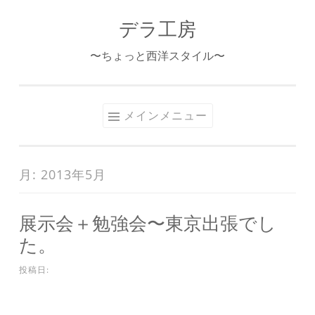
デラ工房
コ
ン
〜ちょっと西洋スタイル〜
テ
ン
ツ
メインメニュー
へ
ス
キ
月:
2013年5月
ッ
プ
展示会＋勉強会〜東京出張でし
た。
投稿日: