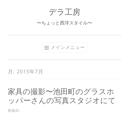
デラ工房
コ
ン
〜ちょっと西洋スタイル〜
テ
ン
ツ
メインメニュー
へ
ス
キ
月:
2015年7月
ッ
プ
家具の撮影〜池田町のグラスホ
ッパーさんの写真スタジオにて
投稿日: