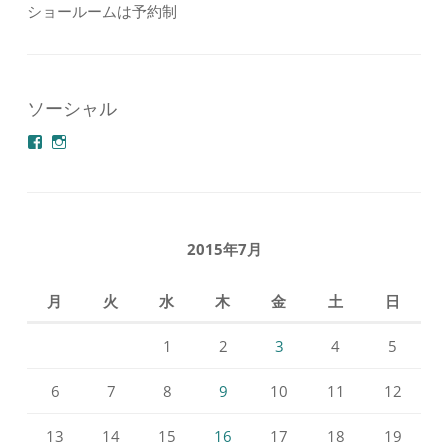
ショールームは予約制
ソーシャル
azuminonoie
derakoubou
さ
さ
ん
ん
の
の
プ
プ
ロ
ロ
フ
フ
2015年7月
ィ
ィ
ー
ー
ル
ル
月
火
水
木
金
土
日
を
を
Facebook
Instagram
で
で
1
2
3
4
5
表
表
示
示
6
7
8
9
10
11
12
13
14
15
16
17
18
19