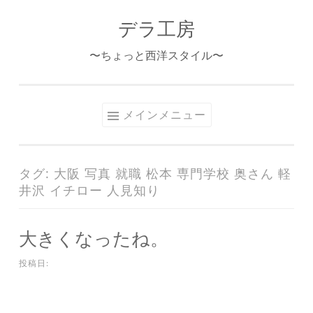
デラ工房
コ
ン
〜ちょっと西洋スタイル〜
テ
ン
ツ
メインメニュー
へ
ス
キ
タグ:
大阪 写真 就職 松本 専門学校 奥さん 軽
ッ
井沢 イチロー 人見知り
プ
大きくなったね。
投稿日: