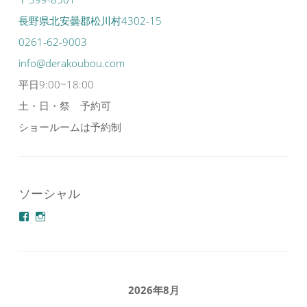
長野県北安曇郡松川村4302-15
0261-62-9003
info@derakoubou.com
平日9:00~18:00
土・日・祭 予約可
ショールームは予約制
ソーシャル
azuminonoie
derakoubou
さ
さ
ん
ん
の
の
プ
プ
ロ
ロ
フ
フ
2026年8月
ィ
ィ
ー
ー