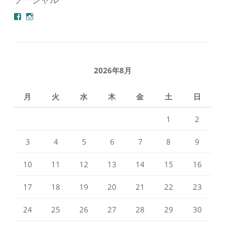
azuminonoie
derakoubou
さ
さ
ん
ん
の
の
プ
プ
ロ
ロ
フ
フ
2026年8月
ィ
ィ
ー
ー
ル
ル
月
火
水
木
金
土
日
を
を
Facebook
Instagram
で
で
1
2
表
表
示
示
3
4
5
6
7
8
9
10
11
12
13
14
15
16
17
18
19
20
21
22
23
24
25
26
27
28
29
30