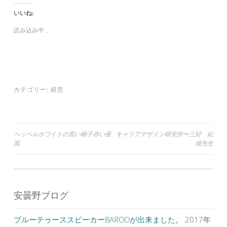
し
b
し
て
o
て
いいね:
T
o
G
w
k
o
i
で
o
読み込み中...
t
共
g
t
有
l
e
す
e
r
る
+
で
に
で
共
は
共
有
ク
有
(
リ
(
新
ッ
新
し
ク
し
カテゴリー:
経営
い
し
い
ウ
て
ウ
ィ
く
ィ
ン
だ
ン
ド
さ
ド
ウ
い
ウ
で
(
で
投
ヘッペルホワイトの黒い椅子赤い座
キャリアデザイン研究所〜三好 紀
開
新
開
き
し
き
面
雄先生
ま
い
ま
稿
す
ウ
す
)
ィ
)
ナ
ン
ド
ウ
ビ
で
開
安曇野ブログ
ゲ
き
ま
す
ー
)
ブルーテゥーススピーカーBAROOが出来ました。
2017年