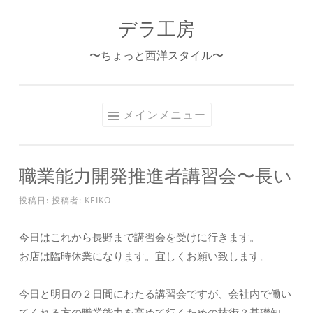
デラ工房
コ
ン
〜ちょっと西洋スタイル〜
テ
ン
ツ
メインメニュー
へ
ス
キ
職業能力開発推進者講習会〜長い
ッ
プ
投稿日:
投稿者:
KEIKO
今日はこれから長野まで講習会を受けに行きます。
お店は臨時休業になります。宜しくお願い致します。
今日と明日の２日間にわたる講習会ですが、会社内で働い
てくれる方の職業能力を高めて行くための技術？基礎知