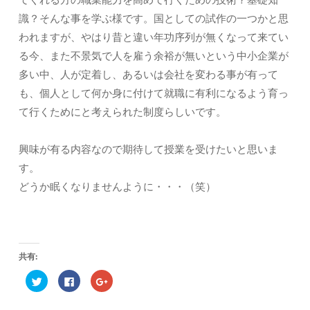
識？そんな事を学ぶ様です。国としての試作の一つかと思
われますが、やはり昔と違い年功序列が無くなって来てい
る今、また不景気で人を雇う余裕が無いという中小企業が
多い中、人が定着し、あるいは会社を変わる事が有って
も、個人として何か身に付けて就職に有利になるよう育っ
て行くためにと考えられた制度らしいです。
興味が有る内容なので期待して授業を受けたいと思いま
す。
どうか眠くなりませんように・・・（笑）
共有:
ク
F
ク
リ
a
リ
ッ
c
ッ
ク
e
ク