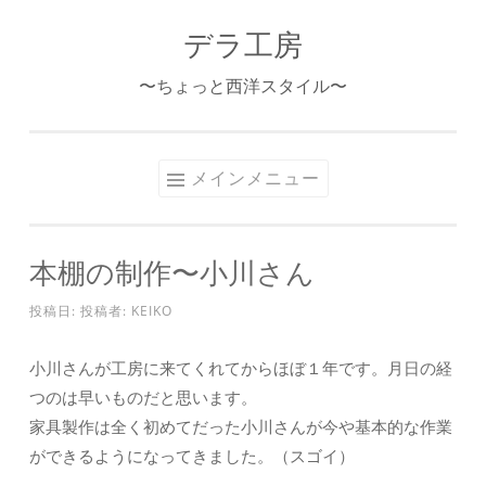
デラ工房
コ
ン
〜ちょっと西洋スタイル〜
テ
ン
ツ
メインメニュー
へ
ス
キ
本棚の制作〜小川さん
ッ
プ
投稿日:
投稿者:
KEIKO
小川さんが工房に来てくれてからほぼ１年です。月日の経
つのは早いものだと思います。
家具製作は全く初めてだった小川さんが今や基本的な作業
ができるようになってきました。（スゴイ）