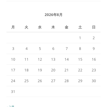
の
の
プ
プ
ロ
ロ
フ
フ
2026年8月
ィ
ィ
ー
ー
ル
ル
月
火
水
木
金
土
日
を
を
Facebook
Instagram
で
で
1
2
表
表
示
示
3
4
5
6
7
8
9
10
11
12
13
14
15
16
17
18
19
20
21
22
23
24
25
26
27
28
29
30
31
« 3月