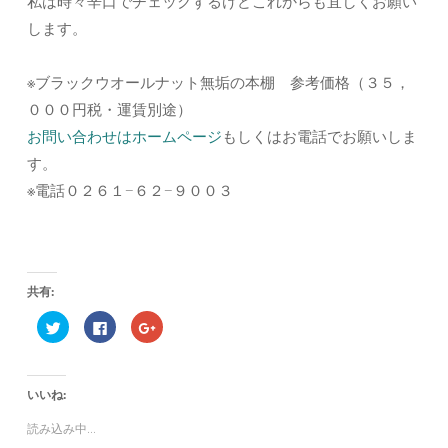
私は時々辛口でチェックするけどこれからも宜しくお願い
します。
※ブラックウオールナット無垢の本棚 参考価格（３５，
０００円税・運賃別途）
お問い合わせはホームページ
もしくはお電話でお願いしま
す。
※電話０２６１−６２−９００３
共有:
ク
F
ク
リ
a
リ
ッ
c
ッ
ク
e
ク
し
b
し
て
o
て
いいね:
T
o
G
w
k
o
i
で
o
読み込み中...
t
共
g
t
有
l