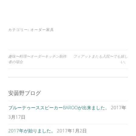
e
す
e
r
る
+
で
に
で
共
は
共
有
ク
有
(
リ
(
新
ッ
新
し
ク
し
カテゴリー:
オーダー家具
い
し
い
ウ
て
ウ
ィ
く
ィ
ン
だ
ン
ド
さ
ド
ウ
い
ウ
で
(
で
投
趣味〜料理〜オーダーキッチン制作
フィアットまたも入院〜でも嬉し
開
新
開
き
し
き
者の場合
い。
ま
い
ま
稿
す
ウ
す
)
ィ
)
ナ
ン
ド
ウ
ビ
で
開
安曇野ブログ
ゲ
き
ま
す
ー
)
ブルーテゥーススピーカーBAROOが出来ました。
2017年
シ
3月17日
ョ
ン
2017年が始りました。
2017年1月2日