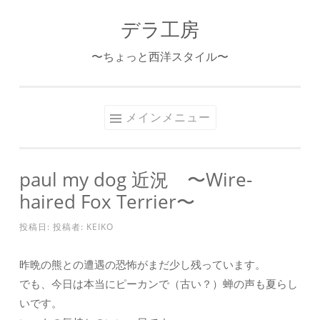
デラ工房
コ
ン
〜ちょっと西洋スタイル〜
テ
ン
ツ
メインメニュー
へ
ス
キ
paul my dog 近況 〜Wire-
ッ
haired Fox Terrier〜
プ
投稿日:
投稿者:
KEIKO
昨晩の熊との遭遇の恐怖がまだ少し残っています。
でも、今日は本当にピーカンで（古い？）蝉の声も夏らし
いです。