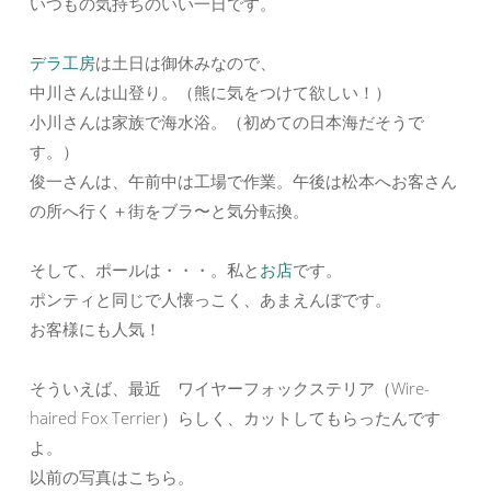
いつもの気持ちのいい一日です。
デラ工房
は土日は御休みなので、
中川さんは山登り。（熊に気をつけて欲しい！）
小川さんは家族で海水浴。（初めての日本海だそうで
す。）
俊一さんは、午前中は工場で作業。午後は松本へお客さん
の所へ行く＋街をブラ〜と気分転換。
そして、ポールは・・・。私と
お店
です。
ポンティと同じで人懐っこく、あまえんぼです。
お客様にも人気！
そういえば、最近 ワイヤーフォックステリア（Wire-
haired Fox Terrier）らしく、カットしてもらったんです
よ。
以前の写真はこちら。