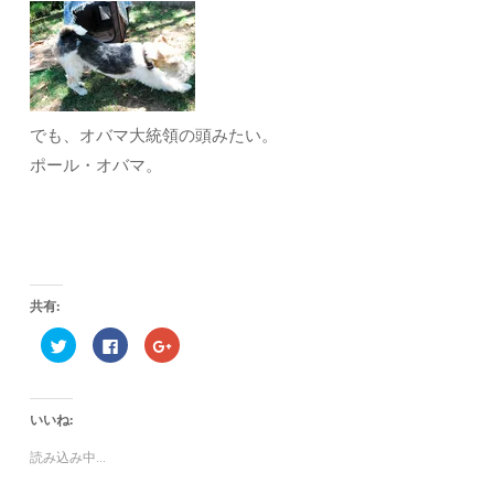
でも、オバマ大統領の頭みたい。
ポール・オバマ。
共有:
ク
F
ク
リ
a
リ
ッ
c
ッ
ク
e
ク
し
b
し
て
o
て
いいね:
T
o
G
w
k
o
i
で
o
読み込み中...
t
共
g
t
有
l
e
す
e