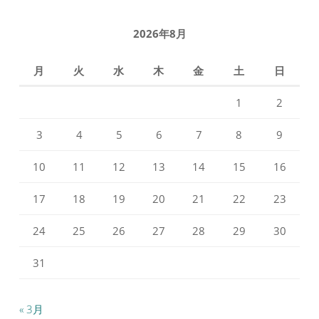
プ
プ
ロ
ロ
フ
フ
2026年8月
ィ
ィ
ー
ー
ル
ル
月
火
水
木
金
土
日
を
を
Facebook
Instagram
で
で
1
2
表
表
示
示
3
4
5
6
7
8
9
10
11
12
13
14
15
16
17
18
19
20
21
22
23
24
25
26
27
28
29
30
31
« 3月