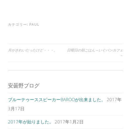
r
る
+
で
に
で
共
は
共
有
ク
有
(
リ
(
新
ッ
新
し
ク
し
カテゴリー:
PAUL
い
し
い
ウ
て
ウ
ィ
く
ィ
ン
だ
ン
ド
さ
ド
ウ
い
ウ
で
(
で
投
月がきれいだったけど・・・。
日曜日の朝ごはん～いぐパンカフェ
開
新
開
き
し
き
～
ま
い
ま
稿
す
ウ
す
)
ィ
)
ナ
ン
ド
ウ
ビ
で
開
安曇野ブログ
ゲ
き
ま
す
ー
)
ブルーテゥーススピーカーBAROOが出来ました。
2017年
シ
3月17日
ョ
ン
2017年が始りました。
2017年1月2日