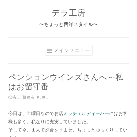
デラ工房
コ
ン
〜ちょっと西洋スタイル〜
テ
ン
ツ
メインメニュー
へ
ス
キ
ペンションウインズさんへ～私
ッ
はお留守番
プ
投稿日:
投稿者:
KEIKO
今日は、土曜日なのでお店
ミッチェルディーバー
にはお客
様も多く、私なりに充実していました。
そして今、１人で夕食をすませ、ちょっとゆっくりしてい