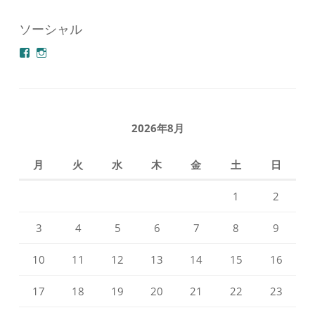
ソーシャル
azuminonoie
derakoubou
さ
さ
ん
ん
の
の
プ
プ
ロ
ロ
フ
フ
2026年8月
ィ
ィ
ー
ー
ル
ル
月
火
水
木
金
土
日
を
を
Facebook
Instagram
で
で
1
2
表
表
示
示
3
4
5
6
7
8
9
10
11
12
13
14
15
16
17
18
19
20
21
22
23