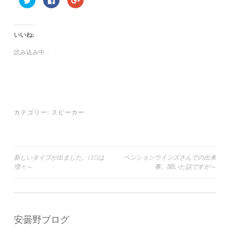
リ
a
リ
ッ
c
ッ
ク
e
ク
し
b
し
て
o
て
いいね:
T
o
G
w
k
o
i
で
o
読み込み中...
t
共
g
t
有
l
e
す
e
r
る
+
で
に
で
共
は
共
有
ク
有
(
リ
(
新
ッ
新
し
ク
し
カテゴリー:
スピーカー
い
し
い
ウ
て
ウ
ィ
く
ィ
ン
だ
ン
ド
さ
ド
ウ
い
ウ
で
(
で
投
新しいタイプが出ました。LEDは
ペンションウインズさんでの出来
開
新
開
き
し
き
増々～
事。聞いた話ですが～
ま
い
ま
稿
す
ウ
す
)
ィ
)
ナ
ン
ド
ウ
ビ
で
開
安曇野ブログ
ゲ
き
ま