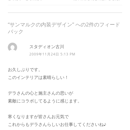
投
き
し
き
ま
い
ま
稿
す
ウ
す
)
ィ
)
ナ
ン
ド
“
サンマルクの内装デザイン
” への2件のフィード
ウ
ビ
で
バック
開
ゲ
き
ま
す
ー
)
スタディオン古川
シ
2009年11月24日 5:13 PM
ョ
ン
お久しぶりです。
このインテリアは素晴らしい！
デラさんの心と施主さんの思いが
素敵にコラボしてるように感じます。
寒くなりますが皆さんお元気で
これからもデラさんらしいお仕事してくださいね♪