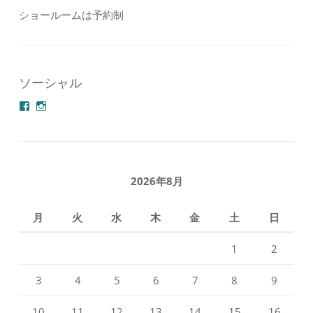
ショールームは予約制
ソーシャル
azuminonoie
derakoubou
さ
さ
ん
ん
の
の
プ
プ
ロ
ロ
フ
フ
2026年8月
ィ
ィ
ー
ー
ル
ル
月
火
水
木
金
土
日
を
を
Facebook
Instagram
で
で
1
2
表
表
示
示
3
4
5
6
7
8
9
10
11
12
13
14
15
16