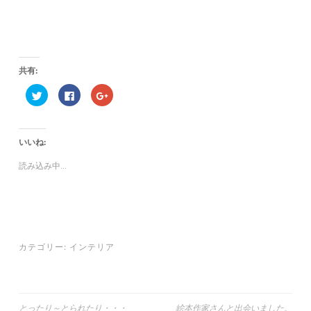
共有:
ク
F
ク
リ
a
リ
ッ
c
ッ
ク
e
ク
し
b
し
て
o
て
いいね:
T
o
G
w
k
o
i
で
o
読み込み中...
t
共
g
t
有
l
e
す
e
r
る
+
で
に
で
共
は
共
有
ク
有
(
リ
(
新
ッ
新
し
ク
し
カテゴリー:
インテリア
い
し
い
ウ
て
ウ
ィ
く
ィ
ン
だ
ン
ド
さ
ド
ウ
い
ウ
で
(
で
とったり～とられたり・・・
絵本作家さんと出会いました。
開
新
開