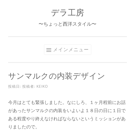
デラ工房
コ
ン
〜ちょっと西洋スタイル〜
テ
ン
ツ
メインメニュー
へ
ス
キ
サンマルクの内装デザイン
ッ
プ
投稿日:
投稿者:
KEIKO
今月はとても緊張しました。なにしろ、１ヶ月程前にお話
があったサンマルクの内装をいよいよ１８日の日に１日で
ある程度やり終えなければならないというミッションがあ
りましたので。