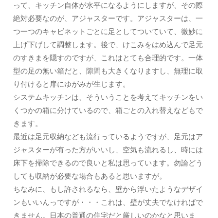
って、キッチン自体が水平になるようにしますが、その際
絶対必要なのが、アジャスターです。アジャスターは、一
つ一つのキャビネットごとに足としてついていて、微妙に
上げ下げして調整します。後で、けこみをはめ込んで足元
のすきまを隠すのですが、これはとても合理的です。一体
型の足の無い箱だと、隙間も大きくなりますし、無理に取
り付けると扉にゆがみが生じます。
システムキッチンは、そういうことを考えてキッチンをい
くつかの箱に分けているので、箱ごとの入れ替えなどもで
きます。
最近は足元収納なども流行っているようですが、足元はア
ジャスターが有った方がいいし、空気も流れるし、時には
床下を掃除できるので良いと私は思っています。勿論どう
しても収納が必要な場合もあると思いますが。
ちなみに、もし許されるなら、壁から浮いたようなデザイ
ンもいいんっですが・・・これは、壁が丈夫でなければで
きません。日本の普通の住宅だと厳しいのかなと思いま