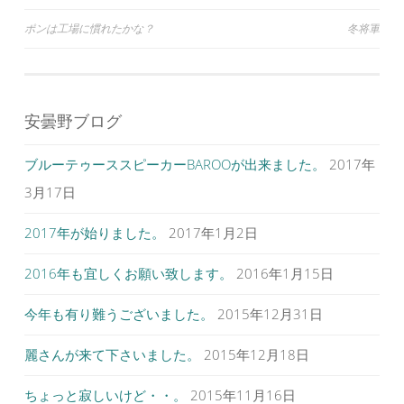
ウ
い
ウ
で
(
で
投
ポンは工場に慣れたかな？
冬将軍
開
新
開
き
し
き
ま
い
ま
稿
す
ウ
す
)
ィ
)
ナ
ン
ド
ウ
ビ
で
安曇野ブログ
開
ゲ
き
ま
す
ブルーテゥーススピーカーBAROOが出来ました。
2017年
ー
)
シ
3月17日
ョ
2017年が始りました。
2017年1月2日
ン
2016年も宜しくお願い致します。
2016年1月15日
今年も有り難うございました。
2015年12月31日
麗さんが来て下さいました。
2015年12月18日
ちょっと寂しいけど・・。
2015年11月16日