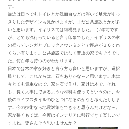
す。
最近は日本でもトイレとか洗面台などは浮いて足元がすっ
きりしたデザインも見かけますが、まだ公共施設とかが多
いと思います。イギリスでは結構見ました。（2年前です
が、とても流行っていると言う印象でした）イギリスの家
の壁ってレンガとブロックとウレタンとで厚みが３０ｃｍ
くらい有ります。公共施設ではなく普通の家でもそうでし
た。何百年も持つのがわかります。
日本では木の家が好きと言う方も多いと思いますが、選択
肢として、これからは、石もありかな～と思います。木は
今とても貴重なので、家を石で作り、家具は木で、それ
も、長く大事にできるような材料を使ってというのは、今
後のライフスタイルのひとつになるのかなと考えたりしま
す。今の技術なら地震対策もできると思うんだけどな～。
家が長くもてば、今度はインテリアに移行できて楽しいで
すよね。皆さんそう思いませんか？