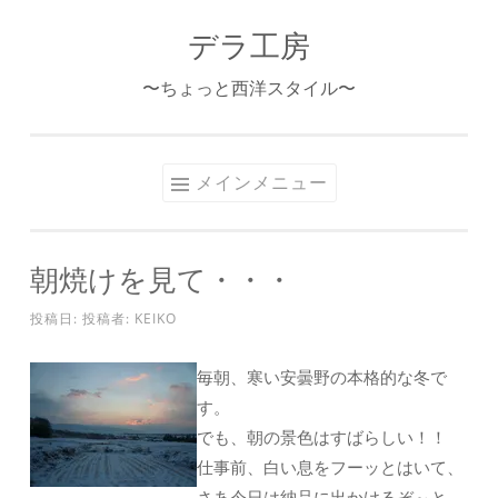
デラ工房
コ
ン
〜ちょっと西洋スタイル〜
テ
ン
ツ
メインメニュー
へ
ス
キ
朝焼けを見て・・・
ッ
プ
投稿日:
投稿者:
KEIKO
毎朝、寒い安曇野の本格的な冬で
す。
でも、朝の景色はすばらしい！！
仕事前、白い息をフーッとはいて、
さあ今日は納品に出かけるぞ～と