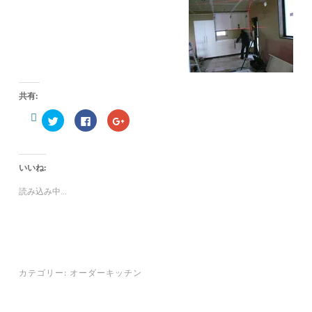
共有:
ク
F
ク
リ
a
リ
ッ
c
ッ
ク
e
ク
し
b
し
て
o
て
いいね:
T
o
G
w
k
o
i
で
o
読み込み中...
t
共
g
t
有
l
e
す
e
r
る
+
で
に
で
共
は
共
有
ク
有
(
リ
(
新
ッ
新
し
ク
し
カテゴリー:
オーダーキッチン
い
し
い
ウ
て
ウ
ィ
く
ィ
ン
だ
ン
ド
さ
ド