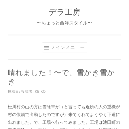
デラ工房
コ
ン
〜ちょっと西洋スタイル〜
テ
ン
ツ
メインメニュー
へ
ス
キ
晴れました！〜で、雪かき雪か
ッ
き
プ
投稿日:
投稿者:
KEIKO
松川村の山の方は雪除車が（と言っても近所の人の重機が
村の依頼で出動したのですが）来てくれてようやく下道に
出れました。で、工場へ行ってみました。工場は池田町の