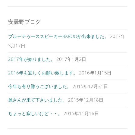
稿
す
ウ
す
)
ィ
)
ナ
ン
ド
ウ
ビ
で
安曇野ブログ
開
ゲ
き
ま
す
ブルーテゥーススピーカーBAROOが出来ました。
2017年
ー
)
シ
3月17日
ョ
2017年が始りました。
2017年1月2日
ン
2016年も宜しくお願い致します。
2016年1月15日
今年も有り難うございました。
2015年12月31日
麗さんが来て下さいました。
2015年12月18日
ちょっと寂しいけど・・。
2015年11月16日