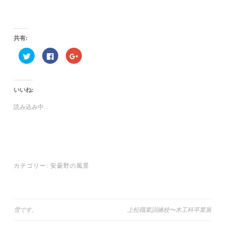
共有:
ク
F
ク
リ
a
リ
ッ
c
ッ
ク
e
ク
し
b
し
て
o
て
いいね:
T
o
G
w
k
o
i
で
o
読み込み中...
t
共
g
t
有
l
e
す
e
r
る
+
で
に
で
共
は
共
有
ク
有
(
リ
(
新
ッ
新
し
ク
し
カテゴリー:
安曇野の風景
い
し
い
ウ
て
ウ
ィ
く
ィ
ン
だ
ン
ド
さ
ド
ウ
い
ウ
で
(
で
投
雪です。
上松職業訓練校〜木工科卒業展
開
新
開
き
し
き
ま
い
ま