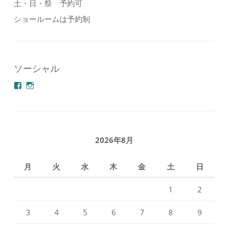
土・日・祭 予約可
ショールームは予約制
ソーシャル
azuminonoie
derakoubou
さ
さ
ん
ん
の
の
プ
プ
ロ
ロ
フ
フ
2026年8月
ィ
ィ
ー
ー
ル
ル
月
火
水
木
金
土
日
を
を
Facebook
Instagram
で
で
1
2
表
表
示
示
3
4
5
6
7
8
9