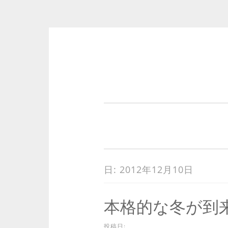
コ
ン
テ
ン
ツ
へ
ス
キ
日:
2012年12月10日
ッ
プ
本格的な冬が到
投稿日: