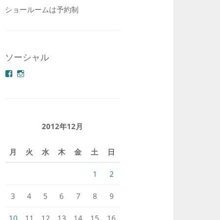
ショールームは予約制
ソーシャル
azuminonoie
derakoubou
さ
さ
ん
ん
の
の
プ
プ
ロ
ロ
フ
フ
2012年12月
ィ
ィ
ー
ー
ル
ル
月
火
水
木
金
土
日
を
を
Facebook
Instagram
で
で
1
2
表
表
示
示
3
4
5
6
7
8
9
10
11
12
13
14
15
16