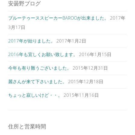
ビ
で
安曇野ブログ
開
ゲ
き
ま
す
ブルーテゥーススピーカーBAROOが出来ました。
2017年
ー
)
シ
3月17日
ョ
2017年が始りました。
2017年1月2日
ン
2016年も宜しくお願い致します。
2016年1月15日
今年も有り難うございました。
2015年12月31日
麗さんが来て下さいました。
2015年12月18日
ちょっと寂しいけど・・。
2015年11月16日
住所と営業時間