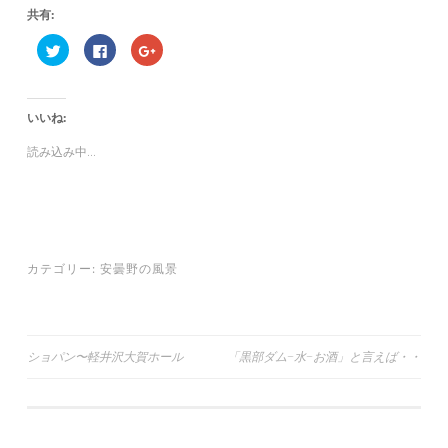
共有:
ク
F
ク
リ
a
リ
ッ
c
ッ
ク
e
ク
し
b
し
て
o
て
いいね:
T
o
G
w
k
o
i
で
o
読み込み中...
t
共
g
t
有
l
e
す
e
r
る
+
で
に
で
共
は
共
有
ク
有
(
リ
(
新
ッ
新
し
ク
し
カテゴリー:
安曇野の風景
い
し
い
ウ
て
ウ
ィ
く
ィ
ン
だ
ン
ド
さ
ド
ウ
い
ウ
で
(
で
投
ショパン〜軽井沢大賀ホール
「黒部ダム~水~お酒」と言えば・・
開
新
開
き
し
き
ま
い
ま
稿
す
ウ
す
)
ィ
)
ナ
ン
ド
ウ