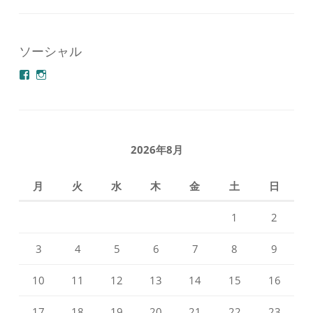
ソーシャル
azuminonoie
derakoubou
さ
さ
ん
ん
の
の
プ
プ
ロ
ロ
フ
フ
2026年8月
ィ
ィ
ー
ー
ル
ル
月
火
水
木
金
土
日
を
を
Facebook
Instagram
で
で
1
2
表
表
示
示
3
4
5
6
7
8
9
10
11
12
13
14
15
16
17
18
19
20
21
22
23