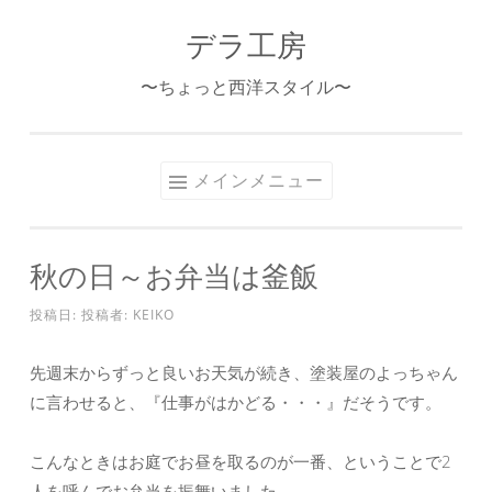
デラ工房
コ
ン
〜ちょっと西洋スタイル〜
テ
ン
ツ
メインメニュー
へ
ス
キ
秋の日～お弁当は釜飯
ッ
プ
投稿日:
投稿者:
KEIKO
先週末からずっと良いお天気が続き、塗装屋のよっちゃん
に言わせると、『仕事がはかどる・・・』だそうです。
こんなときはお庭でお昼を取るのが一番、ということで2
人を呼んでお弁当を振舞いました。