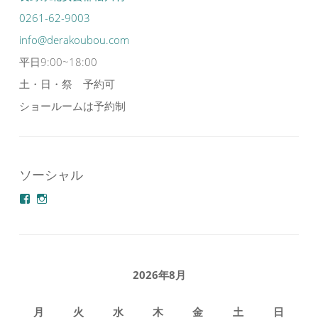
0261-62-9003
info@derakoubou.com
平日9:00~18:00
土・日・祭 予約可
ショールームは予約制
ソーシャル
azuminonoie
derakoubou
さ
さ
ん
ん
の
の
プ
プ
ロ
ロ
フ
フ
2026年8月
ィ
ィ
ー
ー
ル
ル
月
火
水
木
金
土
日
を
を