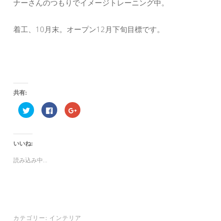
ナーさんのつもりでイメージトレーニング中。
着工、10月末。オープン12月下旬目標です。
共有:
ク
F
ク
リ
a
リ
ッ
c
ッ
ク
e
ク
し
b
し
て
o
て
いいね:
T
o
G
w
k
o
i
で
o
読み込み中...
t
共
g
t
有
l
e
す
e
r
る
+
で
に
で
共
は
共
有
ク
有
(
リ
(
新
ッ
新
し
ク
し
カテゴリー:
インテリア
い
し
い