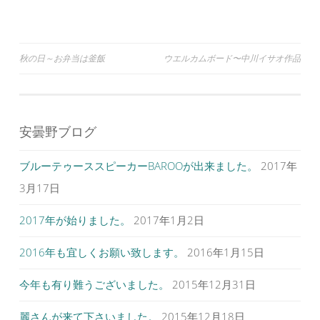
ウ
て
ウ
ィ
く
ィ
ン
だ
ン
ド
さ
ド
ウ
い
ウ
で
(
で
投
秋の日～お弁当は釜飯
ウエルカムボード〜中川イサオ作品
開
新
開
き
し
き
ま
い
ま
稿
す
ウ
す
)
ィ
)
ナ
ン
ド
ウ
ビ
で
安曇野ブログ
開
ゲ
き
ま
す
ブルーテゥーススピーカーBAROOが出来ました。
2017年
ー
)
シ
3月17日
ョ
2017年が始りました。
2017年1月2日
ン
2016年も宜しくお願い致します。
2016年1月15日
今年も有り難うございました。
2015年12月31日
麗さんが来て下さいました。
2015年12月18日