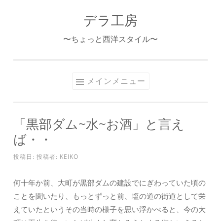
デラ工房
コ
ン
〜ちょっと西洋スタイル〜
テ
ン
ツ
メインメニュー
へ
ス
キ
「黒部ダム~水~お酒」と言え
ッ
ば・・
プ
投稿日:
投稿者:
KEIKO
何十年か前、大町が黒部ダムの建設でにぎわっていた頃の
ことを聞いたり、もっとずっと前、塩の道の街道として栄
えていたというその当時の様子を思い浮かべると、今の大