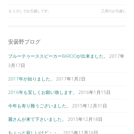
ド
さ
ド
ウ
い
ウ
で
(
で
投
もう少しでお引越しです。
工房のお引越し
開
新
開
き
し
き
ま
い
ま
稿
す
ウ
す
)
ィ
)
ナ
ン
ド
ウ
ビ
で
安曇野ブログ
開
ゲ
き
ま
す
ブルーテゥーススピーカーBAROOが出来ました。
2017年
ー
)
シ
3月17日
ョ
2017年が始りました。
2017年1月2日
ン
2016年も宜しくお願い致します。
2016年1月15日
今年も有り難うございました。
2015年12月31日
麗さんが来て下さいました。
2015年12月18日
ちょっと寂しいけど・・。
2015年11月16日