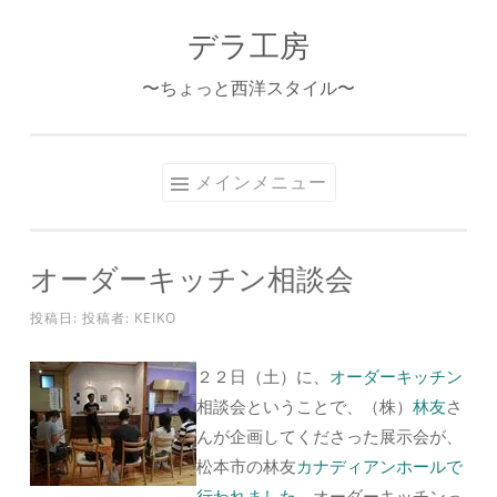
デラ工房
コ
ン
〜ちょっと西洋スタイル〜
テ
ン
ツ
メインメニュー
へ
ス
キ
オーダーキッチン相談会
ッ
プ
投稿日:
投稿者:
KEIKO
２２日（土）に、
オーダーキッチン
相談会ということで、（株）
林友
さ
んが企画してくださった展示会が、
松本市の林友
カナディアンホールで
行われました。
オーダーキッチンっ