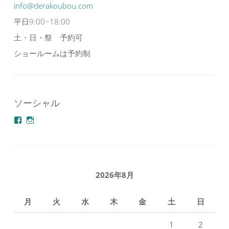
info@derakoubou.com
平日9:00~18:00
土・日・祭 予約可
ショールームは予約制
ソーシャル
azuminonoie
derakoubou
さ
さ
ん
ん
の
の
プ
プ
ロ
ロ
フ
フ
2026年8月
ィ
ィ
ー
ー
ル
ル
月
火
水
木
金
土
日
を
を
Facebook
Instagram
で
で
1
2
表
表