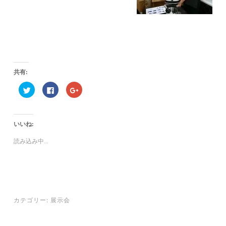
共有:
ク
F
ク
リ
a
リ
ッ
c
ッ
ク
e
ク
し
b
し
て
o
て
いいね:
T
o
G
w
k
o
i
で
o
読み込み中...
t
共
g
t
有
l
e
す
e
r
る
+
で
に
で
共
は
共
有
ク
有
(
リ
(
新
ッ
新
し
ク
し
カテゴリー:
展示会
い
し
い
ウ
て
ウ
ィ
く
ィ
ン
だ
ン